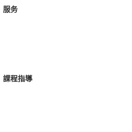
服务
家庭教育管理
神秘遊戲
英國夏令營
網上暑期學校
監考服務
陪讀簽證
課程指導
面試
奧數
ACT
AP
A-Level
CAT4