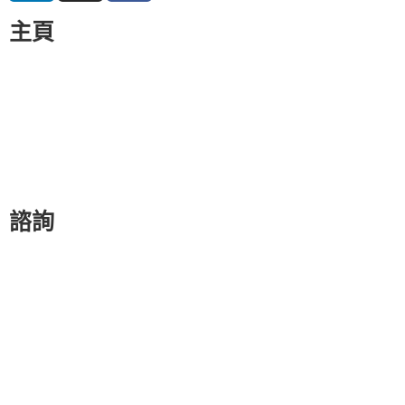
主頁
關於我們
我們的教學團隊
最新資訊
備受好評
企業社會責任
諮詢
人生規劃指導
香港國際學校
美國大學
英國大學
美國寄宿學校
英國寄宿學校