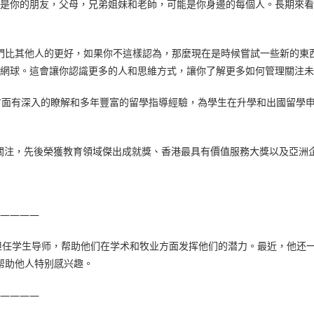
是你的朋友，父母，兄弟姐妹和老師，可能是你身邊的每個人。長期來看
們比其他人的更好，如果你不這樣認為，那麼現在是時候嘗試一些新的東
網球。這會讓你認識更多的人和思維方式，讓你了解更多如何管理關注未
學術指導方面有深入的瞭解和多年豐富的留學指導經驗，為學生在升學和出國
導備受媒體關注，先後榮獲教育領域傑出成就獎、香港最具有價值服務大獎以及亞
————
社区担任学生导师，帮助他们在学术和牧业方面发挥他们的潜力。最近，他
上帮助他人特别感兴趣。
————