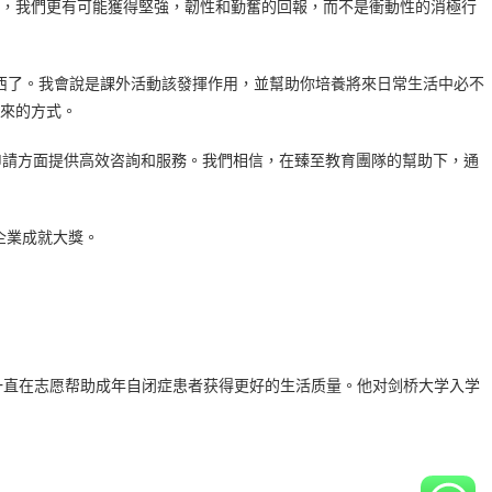
，我們更有可能獲得堅強，韌性和勤奮的回報，而不是衝動性的消極行
西了。我會說是課外活動該發揮作用，並幫助你培養將來日常生活中必不
來的方式。
留學申請方面提供高效咨詢和服務。我們相信，在臻至教育團隊的幫助下，通
洲企業成就大獎。
还一直在志愿帮助成年自闭症患者获得更好的生活质量。他对剑桥大学入学