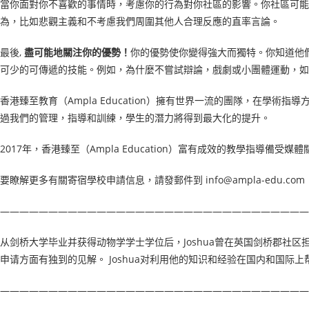
當你面對你不喜歡的事情時，考慮你的行為對你社區的影響。你社區可能
為，比如悲觀主義和不考慮我們周圍其他人合理反應的直率言論。
最後,
盡可能地關注你的優勢！
你的優勢使你變得強大而獨特。你知道他
可少的可傳遞的技能。例如，為什麼不嘗試辯論，戲劇或小團體運動，如
香港臻至教育（Ampla Education）擁有世界一流的團隊，在
過我們的管理，指導和訓練，學生的潛力將得到最大化的提升。
2017年，香港臻至（Ampla Education）富有成效的教學指
要瞭解更多有關寄宿學校申請信息，請發郵件到 info@ampla-edu.com
————————————————————————————————
从剑桥大学毕业并获得动物学学士学位后，Joshua曾在英国剑桥郡
申请方面有独到的见解。 Joshua对利用他的知识和经验在国内和国际
————————————————————————————————