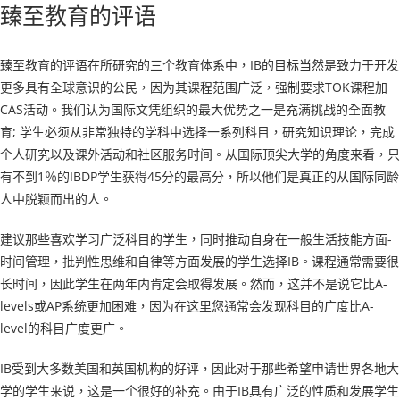
臻至教育的评语
臻至教育的评语在所研究的三个教育体系中，IB的目标当然是致力于开发
更多具有全球意识的公民，因为其课程范围广泛，强制要求TOK课程加
CAS活动。我们认为国际文凭组织的最大优势之一是充满挑战的全面教
育; 学生必须从非常独特的学科中选择一系列科目，研究知识理论，完成
个人研究以及课外活动和社区服务时间。从国际顶尖大学的角度来看，只
有不到1％的IBDP学生获得45分的最高分，所以他们是真正的从国际同龄
人中脱颖而出的人。
建议那些喜欢学习广泛科目的学生，同时推动自身在一般生活技能方面-
时间管理，批判性思维和自律等方面发展的学生选择IB。课程通常需要很
长时间，因此学生在两年内肯定会取得发展。然而，这并不是说它比A-
levels或AP系统更加困难，因为在这里您通常会发现科目的广度比A-
level的科目广度更广。
IB受到大多数美国和英国机构的好评，因此对于那些希望申请世界各地大
学的学生来说，这是一个很好的补充。由于IB具有广泛的性质和发展学生