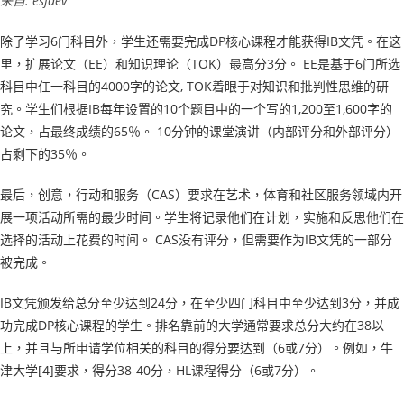
来自: esfdev
除了学习6门科目外，学生还需要完成DP核心课程才能获得IB文凭。在这
里，扩展论文（EE）和知识理论（TOK）最高分3分。 EE是基于6门所选
科目中任一科目的4000字的论文, TOK着眼于对知识和批判性思维的研
究。学生们根据IB每年设置的10个题目中的一个写的1,200至1,600字的
论文，占最终成绩的65％。 10分钟的课堂演讲（内部评分和外部评分）
占剩下的35％。
最后，创意，行动和服务（CAS）要求在艺术，体育和社区服务领域内开
展一项活动所需的最少时间。学生将记录他们在计划，实施和反思他们在
选择的活动上花费的时间。 CAS没有评分，但需要作为IB文凭的一部分
被完成。
IB文凭颁发给总分至少达到24分，在至少四门科目中至少达到3分，并成
功完成DP核心课程的学生。排名靠前的大学通常要求总分大约在38以
上，并且与所申请学位相关的科目的得分要达到（6或7分）。例如，牛
津大学[4]要求，得分38-40分，HL课程得分（6或7分）。