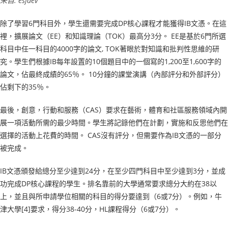
来自: esfdev
除了學習6門科目外，學生還需要完成DP核心課程才能獲得IB文憑。在這
裡，擴展論文（EE）和知識理論（TOK）最高分3分。 EE是基於6門所選
科目中任一科目的4000字的論文, TOK著眼於對知識和批判性思維的研
究。學生們根據IB每年設置的10個題目中的一個寫的1,200至1,600字的
論文，佔最終成績的65％。 10分鐘的課堂演講（內部評分和外部評分）
佔剩下的35％。
最後，創意，行動和服務（CAS）要求在藝術，體育和社區服務領域內開
展一項活動所需的最少時間。學生將記錄他們在計劃，實施和反思他們在
選擇的活動上花費的時間。 CAS沒有評分，但需要作為IB文憑的一部分
被完成。
IB文憑頒發給總分至少達到24分，在至少四門科目中至少達到3分，並成
功完成DP核心課程的學生。排名靠前的大學通常要求總分大約在38以
上，並且與所申請學位相關的科目的得分要達到（6或7分）。例如，牛
津大學[4]要求，得分38-40分，HL課程得分（6或7分）。