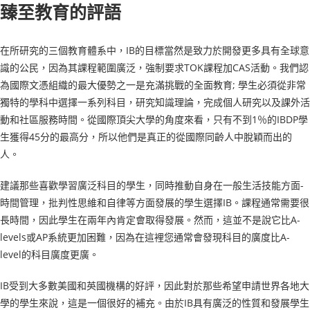
臻至教育的評語
在所研究的三個教育體系中，IB的目標當然是致力於開發更多具有全球意
識的公民，因為其課程範圍廣泛，強制要求TOK課程加CAS活動。我們認
為國際文憑組織的最大優勢之一是充滿挑戰的全面教育; 學生必須從非常
獨特的學科中選擇一系列科目，研究知識理論，完成個人研究以及課外活
動和社區服務時間。從國際頂尖大學的角度來看，只有不到1％的IBDP學
生獲得45分的最高分，所以他們是真正的從國際同齡人中脫穎而出的
人。
建議那些喜歡學習廣泛科目的學生，同時推動自身在一般生活技能方面-
時間管理，批判性思維和自律等方面發展的學生選擇IB。課程通常需要很
長時間，因此學生在兩年內肯定會取得發展。然而，這並不是說它比A-
levels或AP系統更加困難，因為在這裡您通常會發現科目的廣度比A-
level的科目廣度更廣。
IB受到大多數美國和英國機構的好評，因此對於那些希望申請世界各地大
學的學生來說，這是一個很好的補充。由於IB具有廣泛的性質和發展學生