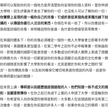
導師可以幫助你的另一個地方是弄清楚如何呈現你的個人資料。當你申請
大學時，招生評審員不會去了解你的一切，也沒有人可以了解你的一切。
你實際上呈現的是一幅你自己的肖像，它或許是從某個角度某種光線下拍
攝的，以傳達你最引人注目的東西。
你現在年長一些了，所以你應該有一
張相當詳細的肖像，來明確說明你是誰，為什麼你想接受高等教育。
在英國的體系下，你的肖像必須確定一個你一進入大學後會立即著手的學
習領域。美國體系更加靈活，在第二學年之前你不必申報專業。但無論如
何，即使具體的細節可能會改變，大多數成功的申請人實際上表達了總體
的興趣方向。所有這一切都是說你的肖像必須顯示出高度的文化修養。微
妙的細微差別影響了大學對你的看法，尤其是關於你和大學之間的“契
合”。如何構造肖像，以及如何確保它確切地表達你想說的內容，這是你
和導師要討論的關鍵。
從本質上講，
導師是以前經歷過這個過程的人，他們知道一些不成文的規
則，並願意教導你。
在你之前已有成千上萬的人申請了大學，但當輪到你
時，你希望有人向你保證你做得是對的。大多數人在這個過程中沒有第二
次機會。但是，就像在你前面的許多人一樣，如果你有自己的導師，就可