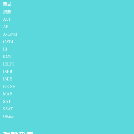
面試
奧數
ACT
AP
A-Level
CAT4
IB
iDAT
IELTS
I
SEB
ISEE
IGCSE
MAP
SAT
SSAT
UKiset