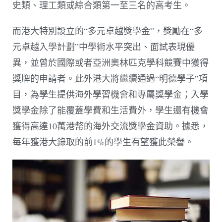
史類、理工類或綜合類第一至三名的高考生。
而港大特別設立的“多元卓越獎學金”，獎勵在“多
元卓越入學計劃”中學術水平突出、面試表現優
異，並曾於國際或者亞洲奧林匹克學科競賽中獲得
獎牌的申請者。此外港大將繼續通過“明德學子”項
目，為學生提供海外學習機會和專屬獎學金；入學
獎學金除了能覆蓋學費和生活費外，學生還有機會
獲得高達10萬港幣的海外交流獎學金資助。據悉，
每年獲港大錄取的前1%的學生有望獲此榮譽。