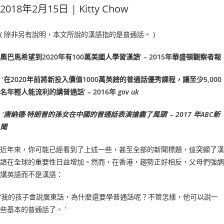
2018年2月15日 | Kitty Chow
( 除非另有說明，本文所說的漢語指的是普通話。 )
奧巴馬希望到2020年有100萬美國人學習漢語’ – 2015年華盛頓觀察者報
‘在2020年前將新投入價值1000萬英鎊的普通話優秀課程，讓至少5,000
名年輕人能流利的講普通話’ – 2016年
gov uk
‘唐納德·特朗普的孫女在中國的普通話表演搶盡了風頭’ – 2017 年ABC新
聞
近年來，你可能已經看到了上述一些，甚至全部的新聞標題，這突顯了漢
語在全球的重要性日益增加。然而，在香港，趨勢正好相反，父母們強調
講英語而不是漢語：
‘我的孩子會說廣東話，為什麼還要學普通話呢？不管怎樣，他可以說一
些基本的普通話了。 ’