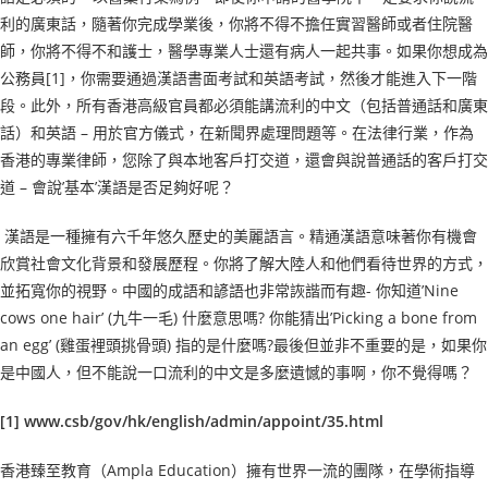
利的廣東話，隨著你完成學業後，你將不得不擔任實習醫師或者住院醫
師，你將不得不和護士，醫學專業人士還有病人一起共事。如果你想成為
公務員[1]，你需要通過漢語書面考試和英語考試，然後才能進入下一階
段。此外，所有香港高級官員都必須能講流利的中文（包括普通話和廣東
話）和英語 – 用於官方儀式，在新聞界處理問題等。在法律行業，作為
香港的專業律師，您除了與本地客戶打交道，還會與說普通話的客戶打交
道 – 會說’基本’漢語是否足夠好呢？
漢語是一種擁有六千年悠久歷史的美麗語言。精通漢語意味著你有機會
欣賞社會文化背景和發展歷程。你將了解大陸人和他們看待世界的方式，
並拓寬你的視野。中國的成語和諺語也非常詼諧而有趣- 你知道’Nine
cows one hair’ (九牛一毛) 什麼意思嗎? 你能猜出’Picking a bone from
an egg’ (雞蛋裡頭挑骨頭) 指的是什麼嗎?最後但並非不重要的是，如果你
是中國人，但不能說一口流利的中文是多麼遺憾的事啊，你不覺得嗎？
[1]
www.csb/gov/hk/english/admin/appoint/35.html
香港臻至教育（Ampla Education）擁有世界一流的團隊，在學術指導