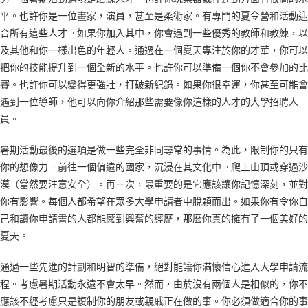
平。也許你是一位畫家，演員，甚至是柔術家。有專門的夏令營和活動迎
合所有這些人才。如果你加入其中，你會遇到一些優秀的教師和教練，以
及其他和你一樣出色的年輕人。通過在一個夏天專注於你的才華，你可以
把你的技能提升到一個全新的水平。也許你可以準備一個你不會參加的比
賽。也許你可以變得更強壯，打破新紀錄。如果你很幸運，你甚至可能會
遇到一位導師，他可以向你介紹那些需要像你這樣的人才的大學招聘人
員。
暑期活動最後的選項是做一些完全非同尋常的事情。為此，限制你的只有
你的想像力。前往一個偏遠的國家，沉浸在其文化中。爬上山頂或穿過沙
漠（當然要注意安全）。再一次，最重要的是它應該讓你記憶深刻，並對
你有影響。每個人都希望在眾多大學申請者中脫穎而出。如果你有令你自
己和讀你申請書的人都能感到興奮的經歷，那麼你真的擁有了一個美好的
夏天。
通過一些先進的計劃和明智的準備，絕對能讓你滿懷信心進入大學申請流
程。考慮暑期活動永遠不會太早。然而，由於沒有兩個人是相似的，你不
應該不經考慮只是複制你的朋友或親戚正在做的事。你必須做適合你的事