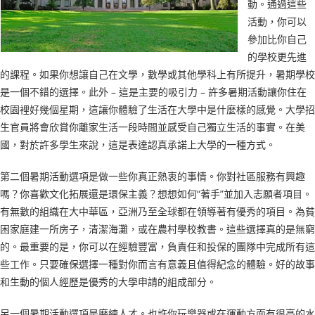
動。通過這些
活動，你可以
參加比你自己
的學校更先進
的課程。如果你想讓自己在文學，數學或其他學科上有所提升，暑期學校
是一個不錯的選擇。此外 – 這是主要的吸引力 – 許多暑期活動讓你住在
校園裡好幾個星期，這讓你體驗了生活在大學中是什麼樣的感覺。大學招
生官員將會欣賞你離家生活一段時間並感受自己獨立生活的事實。在美
國，對於許多學生來說，這是表達認真承諾上大學的一種方式。
第二個暑期活動選項是做一些你真正熱衷的事情。你對社區服務有興趣
嗎？你喜歡文化拓展還是環保主義？想想如何“著手”並加入志願者項目。
有無數的組織在大中華區，亞洲乃至全球都在領導著有優秀的項目。為貧
困家庭建一所房子，清潔海灘，或在農村學校教書。這些選擇真的是無窮
的。最重要的是，你可以在經驗豐富，負責任和投保的團隊中完成所有這
些工作。只要確保選擇一種對你而言有意義且值得紀念的體驗。好的故事
和生動的個人經歷是優秀的大學申請的組成部分。
另一個暑期活動選項是磨練人才。也許你玩樂器或在運動方面有很高的水