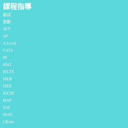
課程指導
面試
奧數
ACT
AP
A-Level
CAT4
IB
iDAT
IELTS
I
SEB
ISEE
IGCSE
MAP
SAT
SSAT
UKiset