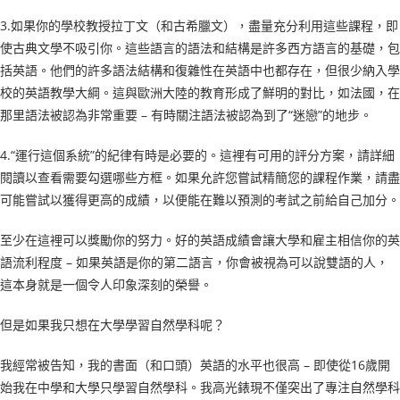
3.如果你的學校教授拉丁文（和古希臘文），盡量充分利用這些課程，即
使古典文學不吸引你。這些語言的語法和結構是許多西方語言的基礎，包
括英語。他們的許多語法結構和復雜性在英語中也都存在，但很少納入學
校的英語教學大綱。這與歐洲大陸的教育形成了鮮明的對比，如法國，在
那里語法被認為非常重要 – 有時關注語法被認為到了“迷戀”的地步。
4.“運行這個系統”的紀律有時是必要的。這裡有可用的評分方案，請詳細
閱讀以查看需要勾選哪些方框。如果允許您嘗試精簡您的課程作業，請盡
可能嘗試以獲得更高的成績，以便能在難以預測的考試之前給自己加分。
至少在這裡可以獎勵你的努力。好的英語成績會讓大學和雇主相信你的英
語流利程度 – 如果英語是你的第二語言，你會被視為可以說雙語的人，
這本身就是一個令人印象深刻的榮譽。
但是如果我只想在大學學習自然學科呢？
我經常被告知，我的書面（和口頭）英語的水平也很高 – 即使從16歲開
始我在中學和大學只學習自然學科。我高光錶現不僅突出了專注自然學科