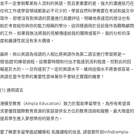
並不一定會剝奪某些人流利的英語，而且更重要的是，強大的溝通技巧在
任何工作或學習領域都是必不可少的。學習自然科學需要在考試和論文中
寫作 – 即使沒有對英語的質量進行具體評估，明確地表達您的想法也有
助於考官給你與你的能力相稱的學分。這同樣適用於目前我作為戰略顧問
的工作 – 如果我無法將我的見解傳達給我的團隊或客戶，我的分析的深
度和嚴謹性就沒有多大價值。
最終，與以英語為母語的人相比將英語作為第二語言進行學習將是一
個’追趕’的練習過程。這需要時間和付出才能達到流利程度，但對此的回
報是巨大的。一旦你達到了一定的英語水平，維持這個水平將會很容易 –
英語在當今世界的重要性意味著你不會缺乏實踐的機會！
[1] 通用語言
港臻至教育（Ampla Education）致力於幫助準留學生，為所有希望尋
求更優質國際教育資源的家庭提供全方位的教育諮詢和服務，最大限度的
提高學生進入夢想學府的競爭力。
要了解更多留學面試輔導和 拓展課程的信息, 請發郵件到info@ampla-