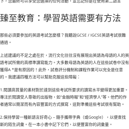
下，您最終可以享受您選擇的任何活動，並忘記你是在使用第二語言
臻至教育：學習英語需要有方法
那些必須要參加的英語考試怎麼樣？我聽說GCSE / IGCSE英語考試很難
通過。
上述建議的不足之處在於，流行文化往往沒有展現出英語為母語的人的英
語考試所需的高標準讀寫能力。大多數母語為英語的人在這些試卷中沒有
獲得A *是有原因的！此外，試卷評分機制和課程作業可以完全是任意
的。我建議四種方法可以幫助克服這些障礙：
1.閱讀高質量的素材對於達到這些考試所要求的讀寫水平變得更加重要。
專注於閱讀受人尊敬的出版物，如“金融時報”和“經濟學人”等。他們的作
者通常以簡潔而有內容豐富的方式撰寫，這對準備這些考試很有幫助。
2.保持學習一種新語言好奇心 – 隨手攜帶字典（或Google），以便查找
新的陌生詞彙。在一本小書中記下它們，以便豐富你的詞彙量。