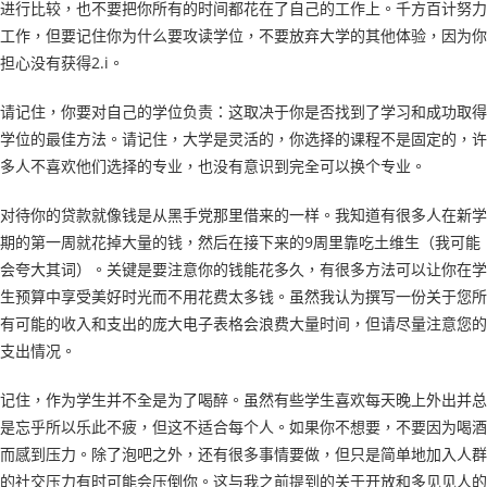
进行比较，也不要把你所有的时间都花在了自己的工作上。千方百计努力
工作，但要记住你为什么要攻读学位，不要放弃大学的其他体验，因为你
担心没有获得2.i。
请记住，你要对自己的学位负责：这取决于你是否找到了学习和成功取得
学位的最佳方法。请记住，大学是灵活的，你选择的课程不是固定的，许
多人不喜欢他们选择的专业，也没有意识到完全可以换个专业。
对待你的贷款就像钱是从黑手党那里借来的一样。我知道有很多人在新学
期的第一周就花掉大量的钱，然后在接下来的9周里靠吃土维生（我可能
会夸大其词）。关键是要注意你的钱能花多久，有很多方法可以让你在学
生预算中享受美好时光而不用花费太多钱。虽然我认为撰写一份关于您所
有可能的收入和支出的庞大电子表格会浪费大量时间，但请尽量注意您的
支出情况。
记住，作为学生并不全是为了喝醉。虽然有些学生喜欢每天晚上外出并总
是忘乎所以乐此不疲，但这不适合每个人。如果你不想要，不要因为喝酒
而感到压力。除了泡吧之外，还有很多事情要做，但只是简单地加入人群
的社交压力有时可能会压倒你。这与我之前提到的关于开放和多见见人的