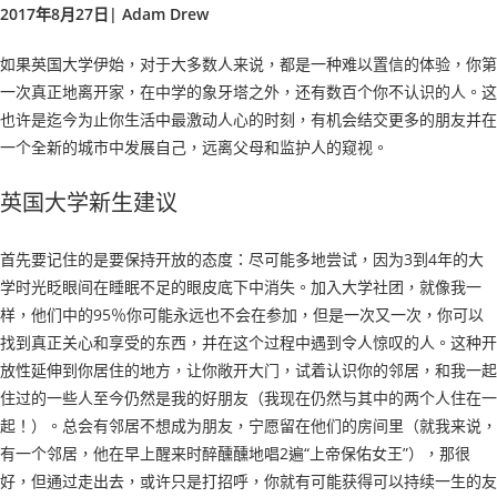
2017年8月27日| Adam Drew
如果英国大学伊始，对于大多数人来说，都是一种难以置信的体验，你第
一次真正地离开家，在中学的象牙塔之外，还有数百个你不认识的人。这
也许是迄今为止你生活中最激动人心的时刻，有机会结交更多的朋友并在
一个全新的城市中发展自己，远离父母和监护人的窥视。
英国大学新生建议
首先要记住的是要保持开放的态度：尽可能多地尝试，因为3到4年的大
学时光眨眼间在睡眠不足的眼皮底下中消失。加入大学社团，就像我一
样，他们中的95％你可能永远也不会在参加，但是一次又一次，你可以
找到真正关心和享受的东西，并在这个过程中遇到令人惊叹的人。这种开
放性延伸到你居住的地方，让你敞开大门，试着认识你的邻居，和我一起
住过的一些人至今仍然是我的好朋友（我现在仍然与其中的两个人住在一
起！）。总会有邻居不想成为朋友，宁愿留在他们的房间里（就我来说，
有一个邻居，他在早上醒来时醉醺醺地唱2遍“上帝保佑女王”），那很
好，但通过走出去，或许只是打招呼，你就有可能获得可以持续一生的友