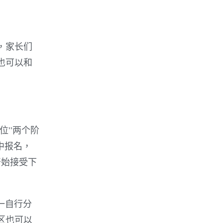
，家长们
也可以和
位”两个阶
中报名，
开始接受下
一自行分
区也可以