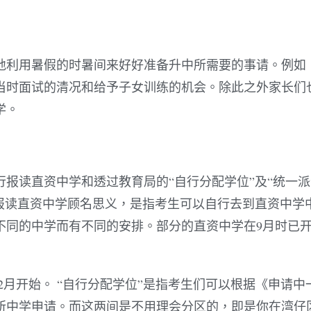
地利用暑假的时暑间来好好准备升中所需要的事请。例如
当时面试的清况和给予子女训练的机会。除此之外家长们
学。
报读直资中学和透过教育局的“自行分配学位”及“统一派
报读直资中学顾名思义，是指考生可以自行去到直资中学
不同的中学而有不同的安排。部分的直资中学在9月时已
12月开始。 “自行分配学位”是指考生们可以根据《申请中
所中学申请。而这两间是不用理会分区的，即是你在湾仔