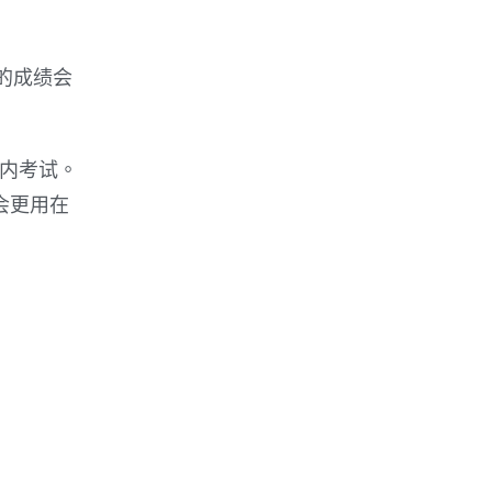
的成绩会
校内考试。
会更用在