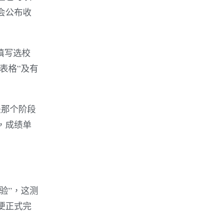
会公布收
填写选校
表格”及有
是那个阶段
，成绩单
验”，这测
便正式完