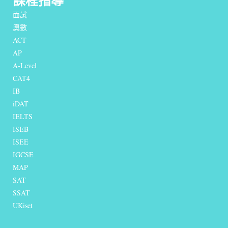
課程指導
面試
奧數
ACT
AP
A-Level
CAT4
IB
iDAT
IELTS
I
SEB
ISEE
IGCSE
MAP
SAT
SSAT
UKiset