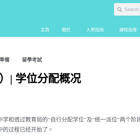
主頁
關於
入學諮詢
課程指導
準備
留學考試
| 学位分配概况
学和透过教育局的“自行分配学位”及“统一派位”两个阶
中的过程已经开始了。