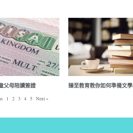
童父母陪讀簽證
臻至教育教你如何準備文學
us
1
2
3
4
5
Next »