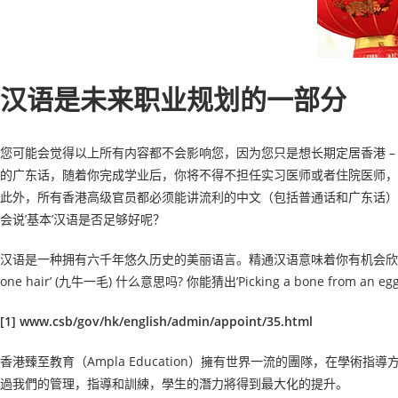
汉语是未来职业规划的一部分
您可能会觉得以上所有内容都不会影响您，因为您只是想长期定居香港 –
的广东话，随着你完成学业后，你将不得不担任实习医师或者住院医师，
此外，所有香港高级官员都必须能讲流利的中文（包括普通话和广东话）和
会说’基本’汉语是否足够好呢？
汉语是一种拥有六千年悠久历史的美丽语言。精通汉语意味着你有机会欣赏社
one hair’ (九牛一毛) 什么意思吗? 你能猜出’Picking a bo
[1]
www.csb/gov/hk/english/admin/appoint/35.html
香港臻至教育（Ampla Education）擁有世界一流的團隊，在
過我們的管理，指導和訓練，學生的潛力將得到最大化的提升。