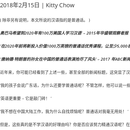
2018年2月15日 | Kitty Chow
( 除非另有说明，本文所说的汉语指的是普通话。 )
奥巴马希望到2020年有100万美国人学习汉语’ – 2015年华盛顿观察者报
‘在2020年前将新投入价值1000万英镑的普通话优秀课程，让至少5,000名年轻
‘唐纳德·特朗普的孙女在中国的普通话表演抢尽了风头’ – 2017 年ABC新
近年来，你可能已经看到了上述一些，甚至全部的新闻标题，这突显了汉
‘我的孩子会说广东话，为什么还要学普通话呢？不管怎样，他可以说一些
‘英语更重要 – 它是敲门砖！ ’
‘我不想在中国大陆工作，我为什么自找烦恼呢？普通话对我毫无用处！ ’
但是，这些真的是不学汉语的好理由吗？你是否应该努力精通汉语呢？在