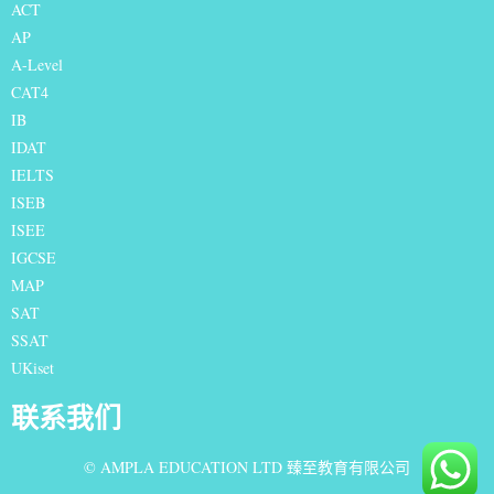
ACT
AP
A-Level
CAT4
IB
IDAT
IELTS
I
SEB
ISEE
IGCSE
MAP
SAT
SSAT
UKiset
联系我们
© AMPLA EDUCATION LTD 臻至教育有限公司