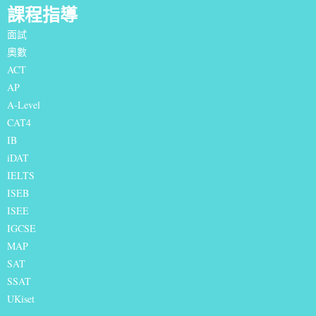
課程指導
面試
奧數
ACT
AP
A-Level
CAT4
IB
iDAT
IELTS
I
SEB
ISEE
IGCSE
MAP
SAT
SSAT
UKiset