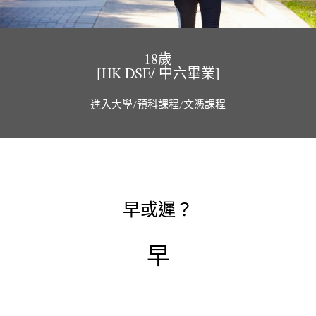
18歲
[
HK DSE/ 中六
畢業
]
進入大學/預科課程/文憑課程
早或遲？
早