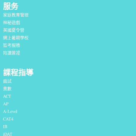
服务
家庭教育管理
神秘遊戲
英國夏令營
網上暑期學校
監考服務
陪讀簽證
課程指導
面試
奧數
ACT
AP
A-Level
CAT4
IB
iDAT