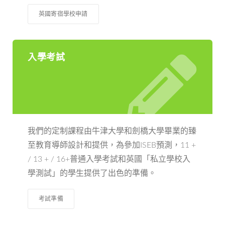
英國寄宿學校申請
入學考試
我們的定制課程由牛津大學和劍橋大學畢業的臻
至教育導師設計和提供，為參加ISEB預測，11 +
/ 13 + / 16+普通入學考試和英國「私立學校入
學測試」的學生提供了出色的準備。
考試準備