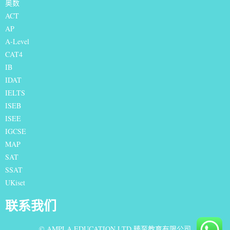
奥数
ACT
AP
A-Level
CAT4
IB
IDAT
IELTS
I
SEB
ISEE
IGCSE
MAP
SAT
SSAT
UKiset
联系我们
© AMPLA EDUCATION LTD 臻至教育有限公司