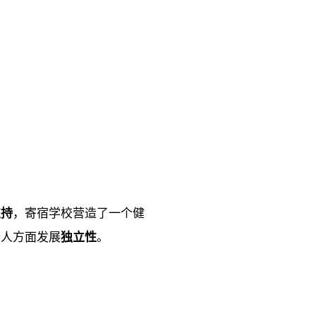
支持
，寄宿学校营造了一个健
个人方面发展
独立性
。