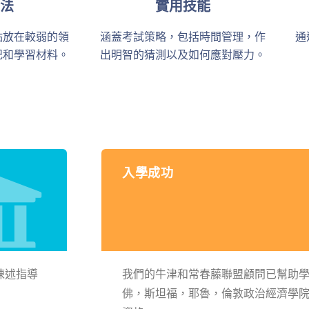
法
實用技能
點放在較弱的領
涵蓋考試策略，包括時間管理，作
通
記和學習材料。
出明智的猜測以及如何應對壓力。
入學成功
陳述指導
我們的牛津和常春藤聯盟顧問已幫助
佛，斯坦福，耶魯，倫敦政治經濟學