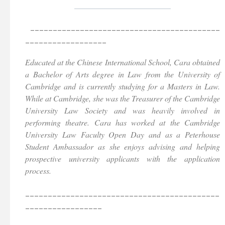
________________________
__________________________________________
__________________
Educated at the Chinese International School, Cara obtained
a Bachelor of Arts degree in Law from the University of
Cambridge and is currently studying for a Masters in Law.
While at Cambridge, she was the Treasurer of the Cambridge
University Law Society and was heavily involved in
performing theatre. Cara has worked at the Cambridge
University Law Faculty Open Day and as a Peterhouse
Student Ambassador as she enjoys advising and helping
prospective university applicants with the application
process.
___________________________________________
_________________