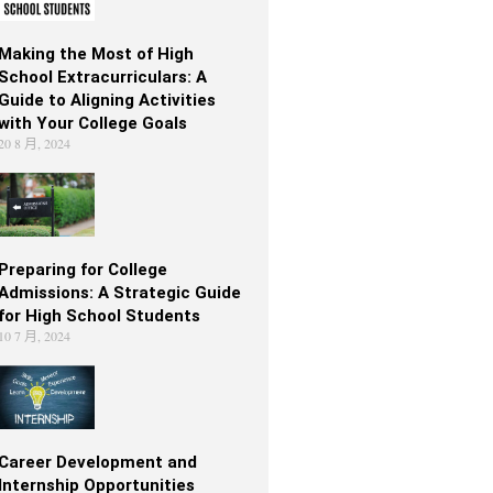
Making the Most of High
School Extracurriculars: A
Guide to Aligning Activities
with Your College Goals
20 8 月, 2024
Preparing for College
Admissions: A Strategic Guide
for High School Students
10 7 月, 2024
Career Development and
Internship Opportunities