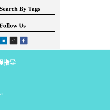
Search By Tags
Follow Us
程指导
el