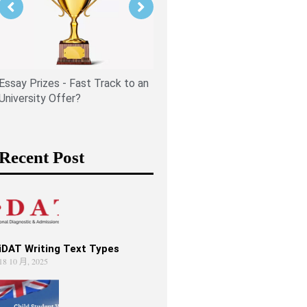
Is PPE Right For You (And W
You Should Do If It Is)?
Essay Prizes - Fast Track to an
University Offer?
Recent Post
iDAT Writing Text Types
18 10 月, 2025