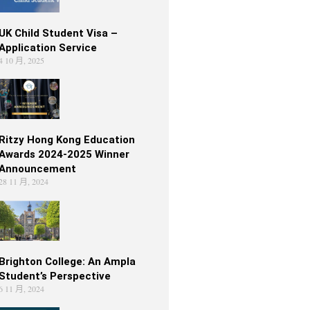
UK Child Student Visa –
Application Service
4 10 月, 2025
Ritzy Hong Kong Education
Awards 2024-2025 Winner
Announcement
28 11 月, 2024
Brighton College: An Ampla
Student’s Perspective
6 11 月, 2024