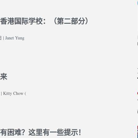
香港国际学校：（第二部分）
Strengthening Your Medicine
Application Part 1 (medically
related experiences)
thening Your Medicine
| Janet Yung
ation Part 2 (non-
lly related experiences)
来
 Kitty Chow (
有困难？这里有一些提示！