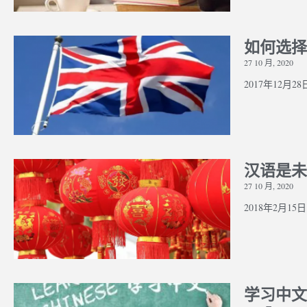
如何选择
27 10 月, 2020
Whether You Should Study Law
Streng
 Interview –
2017年12月28日 
As An Undergraduate, Or Leave
Applic
sis
It Until Postgraduate
medica
汉语是未
27 10 月, 2020
2018年2月15日 |
学习中文