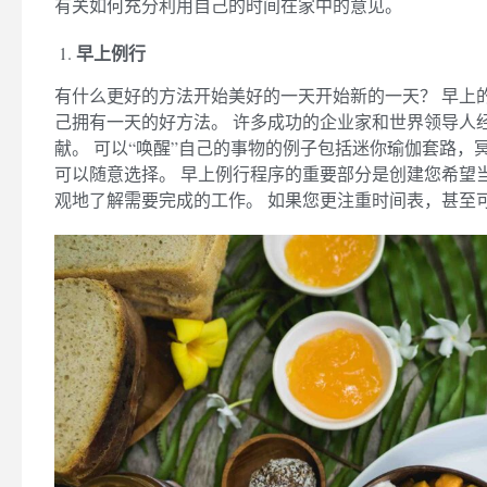
有关如何充分利用自己的时间在家中的意见。
App
re
早上例行
d Study Law As
Strengthening Your Medicine
r Leave It
Application Part 2 (non-medically
有什么更好的方法开始美好的一天开始新的一天？ 早上
related experiences)
己拥有一天的好方法。 许多成功的企业家和世界领导人
献。 可以“唤醒”自己的事物的例子包括迷你瑜伽套路，
可以随意选择。 早上例行程序的重要部分是创建您希望
观地了解需要完成的工作。 如果您更注重时间表，甚至