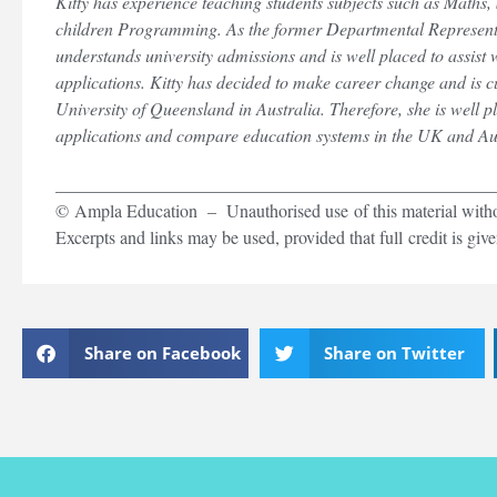
Kitty has experience teaching students subjects such as Maths,
children Programming. As the former Departmental Representat
understands university admissions and is well placed to assist 
applications. Kitty has decided to make career change and is cu
University of Queensland in Australia. Therefore, she is well 
applications and compare education systems in the UK and Aus
_________________________________________________
© Ampla Education – Unauthorised use of this material without
Excerpts and links may be used, provided that full credit is gi
Share on Facebook
Share on Twitter