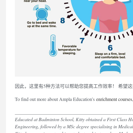
因此，这里有5种方法可以帮助您提高工作效率！ 希望
To find out more about Ampla Education’s
enrichment courses
_________________________________________________
Educated at Badminton School, Kitty obtained a First Class H
Engineering, followed by a MSc degree specialising in Medical