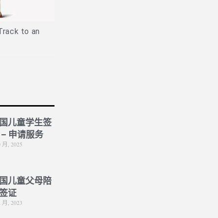
Is PPE Right For You (And What
Job Hun
You Should Do If It Is)?
ck to an
国儿童学生签
 – 申请服务
0 月, 2025
国儿童父母陪
签证
2 月, 2023