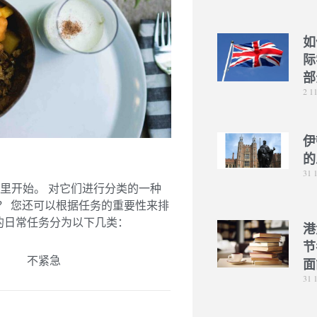
如
际
部
2 1
伊
的
31 
里开始。 对它们进行分类的一种
？ 您还可以根据任务的重要性来排
的日常任务分为以下几类：
港
节
不紧急
面
31 