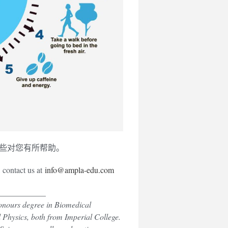
这些对您有所帮助。
, contact us at
info@ampla-edu.com
____________
onours degree in Biomedical
 Physics, both from Imperial College.