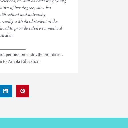
 Sciences, as well as educating young
ive of her degree, she also
with school and university
rrently a Medical student at the
placed to provide advice on medical
tralia.
____________
 permission is strictly prohibited.
ven to Ampla Education.