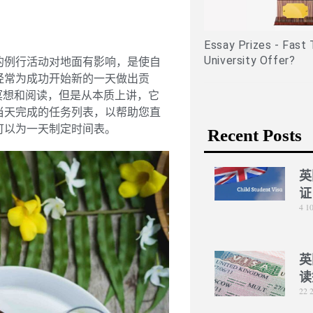
lication Part 1 (medically
lated experiences)
Essay Prizes - Fast Tra
University Offer?
的例行活动对地面有影响，是使自
经常为成功开始新的一天做出贡
冥想和阅读，但是从本质上讲，它
当天完成的任务列表，以帮助您直
可以为一天制定时间表。
Recent Posts
英
证
4 1
英
读
22 