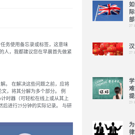
如
际
部
27 
个任务使用备忘录或标签，这意味
汉
”的人，我都建议您在早晨首先做紧
27 
学
解。 在解决这些问题之前，应将
难
论文，将其分解为多个部分。 例
提
ro计时器（可轻松在线上或从其上
23 
然后进行25分钟的实际记录。 与研
为
律