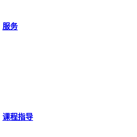
英国寄宿学校
服务
家庭教育管理
神秘游戏
英国夏令营
网上暑期学校
监考服务
陪读签证
课程指导
面试