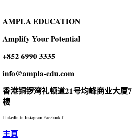
AMPLA EDUCATION
Amplify Your Potential
+852 6990 3335
info@ampla-edu.com
香港铜锣湾礼顿道21号均峰商业大厦7
樓
Linkedin-in
Instagram
Facebook-f
主頁