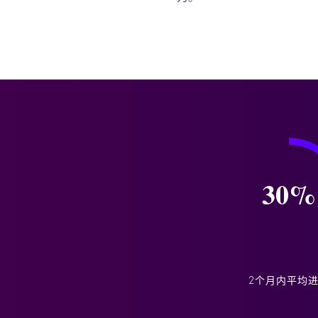
30
%
2个月内平均