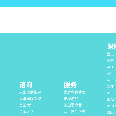
课
面试
奥数
ACT
AP
A-Lev
谘询
服务
CAT4
人生规划指导
家庭教育管理
IB
香港国际学校
神秘游戏
IDAT
美国大学
英国夏令营
IELT
英国大学
网上暑期学校
I
SEB