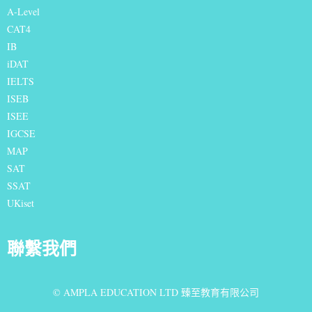
A-Level
CAT4
IB
iDAT
IELTS
I
SEB
ISEE
IGCSE
MAP
SAT
SSAT
UKiset
聯繫我們
© AMPLA EDUCATION LTD 臻至教育有限公司