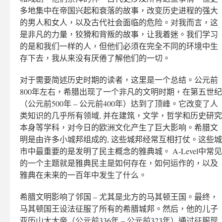
多地集中在帝国兴起和衰落的故事，改变历史进程的强大
的男人和女人，以及古代社会面临的危险。对我而言，这
是非凡的力量，狡猾和背叛的故事，让我着迷。我们学习
的是和我们一样的人，但他们必须在完全不同的环境中生
存下去，我从来没有厌倦了解他们的一切。
对于需要简述历史时期的读者，这里是一个总结。公元前
800年左右，希腊出现了一个非凡的文明时期，在第五世纪
（公元前500年 – 公元前400年）达到了顶峰。它改变了人
类知识的几乎所有领域, 并在建筑，文学，哲学和历史研究
本身等学科，对今日的欧洲文化产生了巨大影响。希腊文
明是由许多小城邦组成的, 这些城邦经常互相打仗。这些城
市中最重要的是发明了民主概念的雅典城。 A-Level中常见
的一个主题就是雅典民主是如何存在，如何运作的，以及
雅典在未来的一百年中发生了什么。
希腊文明影响了邻国 – 尤其是北方的马其顿王国。最终，
马其顿国王设法征服了所有的希腊城邦。然后，他的儿子
亚历山大大帝（公元前336年 – 公元前323年）通过征服现