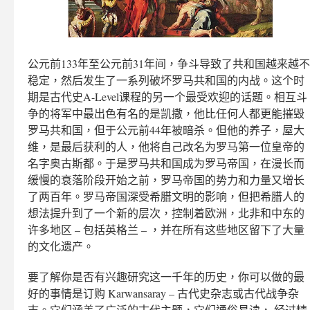
公元前133年至公元前31年间，争斗导致了共和国越来越不
稳定，然后发生了一系列破坏罗马共和国的内战。这个时
期是古代史A-Level课程的另一个最受欢迎的话题。相互斗
争的将军中最出色有名的是凯撒，他比任何人都更能摧毁
罗马共和国，但于公元前44年被暗杀。但他的养子，屋大
维，是最后获利的人，他将自己改名为罗马第一位皇帝的
名字奥古斯都。于是罗马共和国成为罗马帝国，在漫长而
缓慢的衰落阶段开始之前，罗马帝国的势力和力量又增长
了两百年。罗马帝国深受希腊文明的影响，但把希腊人的
想法提升到了一个新的层次，控制着欧洲，北非和中东的
许多地区 – 包括英格兰 – ，并在所有这些地区留下了大量
的文化遗产。
要了解你是否有兴趣研究这一千年的历史，你可以做的最
好的事情是订购 Karwansaray – 古代史杂志或古代战争杂
志。它们涵盖了广泛的古代主题，它们通俗易读， 经过精