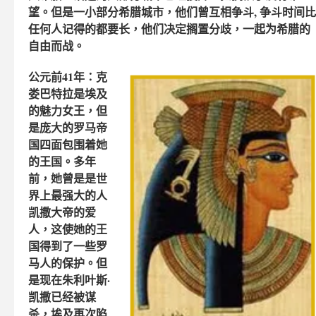
望。但是一小部分希腊城市，他们曾互相争斗, 争斗时间比
任何人记得的都要长，他们决定搁置分歧，一起为希腊的
自由而战。
公元前41年：克
娄巴特拉是埃及
的魅力女王，但
是庞大的罗马帝
国四面包围着她
的王国。多年
前，她曾是是世
界上最强大的人
凯撒大帝的爱
人，这使她的王
国得到了一些罗
马人的保护。但
是现在朱利叶斯·
凯撒已经被谋
杀，埃及再次陷