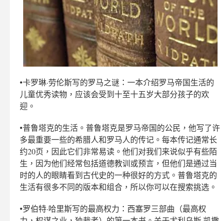
•卡罗琳·劳伦斯写的罗马之谜：一本介绍罗马帝国生活的
儿童优秀读物，应该会受到十至十五岁大部分孩子的欢
迎。
•普鲁塔克的生活。普鲁塔克是罗马帝国的公民，他写了许
多最重要一些的希腊人和罗马人的传记。每本传记通常长
约20页，因此它们非常易读。他们对我们来说似乎有些陌
生，因为他们经常包括道德教训或预言，但他们是通过当
时的人的眼睛看到古代史的一种很好的方式。普鲁塔克的
生活有很多不同的版本和组合，所以你可以在搜索挑选。
•罗伯特·哈里斯写的最高权力：西塞罗三部曲（最高权
力，权谋之业，独裁者）的第一本书。关于尤利乌斯·凯撒