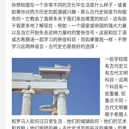
你想知道在一个非常不同的文化中生活是什么样子，或者
如果你对西方历史的起源感兴趣，那么古代史就是为你服
务的。它教会了我很多关于我们来自哪里的知识，这有助
于我更多地了解现在 – 例如，一个国家或帝国的强大力量
以及当它开始失去这种力量时的警告信号。这是和拉丁语
或古希腊语一起学习的绝佳科目，但如果像我一样，不想
学习这两种语言，古代史也是极好的选择。
一些学校既
有古代史又
有古代文明
科目。这两
个科目有一
些重叠, 但
重点不同。
古代文明着
眼于希腊人
和罗马人如何过日常生活 – 他们的城镇如何，他们的艺术
和戏剧，他们崇拜的神。古代史涉及所有这些事情，但更