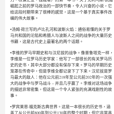
崛起之前的罗马政治的一部快节奏，令人兴奋的小说，它
给这段时期带来了很棒的感觉，这是一个基于真实事件改
编的伟大故事。
•汤姆·荷兰写的卢比孔河和波斯火焰：通俗易懂的关于罗
马共和国的沦陷和希腊人与波斯人之间的战争的大量历史
书籍，这是古代史上最著名的两个话题。
•李维的罗马早期史和与汉尼拔的战争。像普鲁塔克一样，
李维是一位罗马历史学家：他写了一部很长的有关罗马历
史的史书，其中大部分都没有保存下来。罗马的早期历史
笼罩在传奇中，但是李维全都记录下了下来。汉尼拔是罗
马最大的敌人：他在公元前218年至公元前202年的一次强
大的战争中与罗马战斗 – 并且几乎赢了。李维对这场战争
的描述非常密集，但这是一个令人紧张的充满戏剧性的故
事。
•罗宾莱恩·福克斯古典世界。这是一本很长的历史书，涵
盖了从公元前800年到公元130年的整个时期，但它非常具