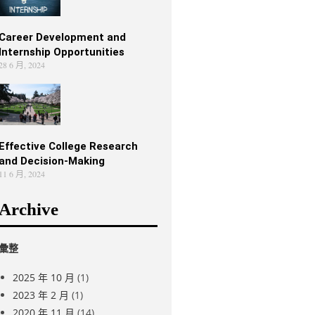
Career Development and
Internship Opportunities
28 6 月, 2024
Effective College Research
and Decision-Making
11 6 月, 2024
Archive
彙整
2025 年 10 月
(1)
2023 年 2 月
(1)
2020 年 11 月
(14)