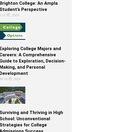
Brighton College: An Ampla
Student’s Perspective
6 11 月, 2024
Exploring College Majors and
Careers: A Comprehensive
Guide to Exploration, Decision-
Making, and Personal
Development
30 10 月, 2024
Surviving and Thriving in High
School: Unconventional
Strategies for College
Admissions Success