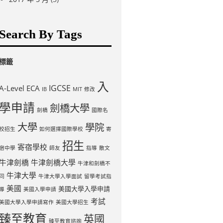
Search By Tags
標籤
入
IGCSE
A-Level
ECA
IB
MIT
修改
學申請
劍橋大學
劍橋
國際名
大學
學院
校招生
如何選擇國際學校
寄
招生
寄宿學校
宿中學
師友
指導
散文
牛津劍橋
牛津劍橋大學
牛津和劍橋不
牛津大學
同
牛津大學入學面試
留學考試指
美國
美國大學入學申請
導
美國入學申請
考試
美國大學入學申請寫作
美國大學招生
臻至教育
英國
臻至教育諮詢