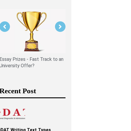
Is PPE Right For You (And W
You Should Do If It Is)?
Essay Prizes - Fast Track to an
University Offer?
Recent Post
iDAT Writing Text Types