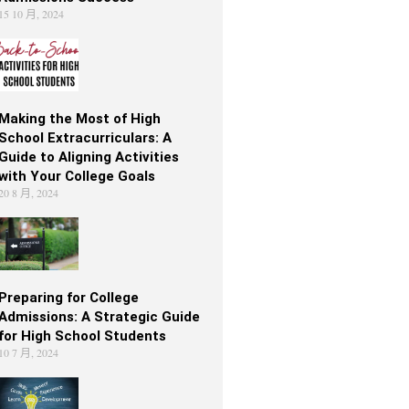
15 10 月, 2024
Making the Most of High
School Extracurriculars: A
Guide to Aligning Activities
with Your College Goals
20 8 月, 2024
Preparing for College
Admissions: A Strategic Guide
for High School Students
10 7 月, 2024