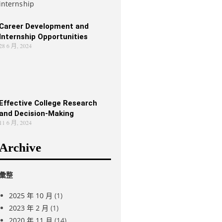
Career Development and
Internship Opportunities
28 6 月, 2024
Effective College Research
and Decision-Making
11 6 月, 2024
Archive
彙整
2025 年 10 月
(1)
2023 年 2 月
(1)
2020 年 11 月
(14)