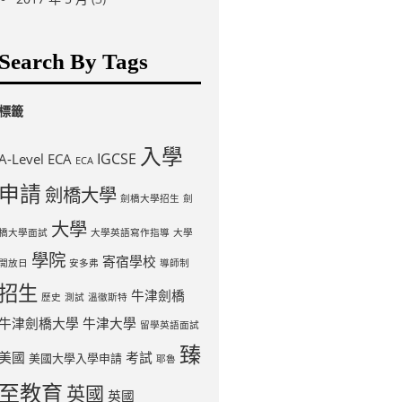
Search By Tags
標籤
入學
IGCSE
A-Level
ECA
ECA
申請
劍橋大學
劍橋大學招生
劍
大學
橋大學面試
大學英語寫作指導
大學
學院
寄宿學校
開放日
安多弗
導師制
招生
牛津劍橋
歷史
測試
溫徹斯特
牛津劍橋大學
牛津大學
留學英語面試
臻
美國
考試
美國大學入學申請
耶魯
至教育
英國
英國