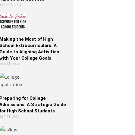
15 10 月, 2024
Making the Most of High
School Extracurriculars: A
Guide to Aligning Activities
with Your College Goals
20 8 月, 2024
Preparing for College
Admissions: A Strategic Guide
for High School Students
10 7 月, 2024