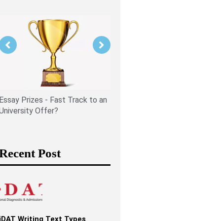
Is PPE Right For You (And W
You Should Do If It Is)?
Essay Prizes - Fast Track to an
University Offer?
Recent Post
iDAT Writing Text Types