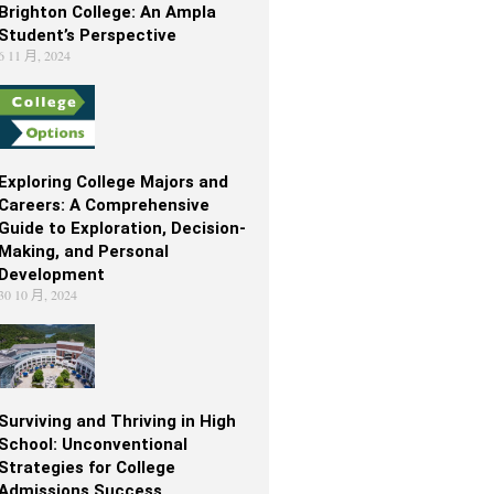
Brighton College: An Ampla
Student’s Perspective
6 11 月, 2024
Exploring College Majors and
Careers: A Comprehensive
Guide to Exploration, Decision-
Making, and Personal
Development
30 10 月, 2024
Surviving and Thriving in High
School: Unconventional
Strategies for College
Admissions Success