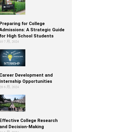
Preparing for College
Admissions: A Strategic Guide
for High School Students
10 7 月, 2024
Career Development and
Internship Opportunities
28 6 月, 2024
Effective College Research
and Decision-Making
11 6 月, 2024