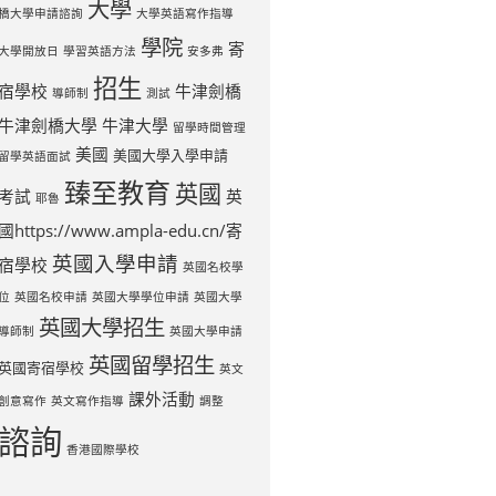
大學
橋大學申請諮詢
大學英語寫作指導
學院
寄
大學開放日
學習英語方法
安多弗
招生
宿學校
牛津劍橋
導師制
測試
牛津劍橋大學
牛津大學
留學時間管理
美國
美國大學入學申請
留學英語面試
臻至教育
英國
考試
英
耶魯
國https://www.ampla-edu.cn/寄
英國入學申請
宿學校
英國名校學
位
英國名校申請
英國大學學位申請
英國大學
英國大學招生
導師制
英國大學申請
英國留學招生
英國寄宿學校
英文
課外活動
創意寫作
英文寫作指導
調整
諮詢
香港國際學校