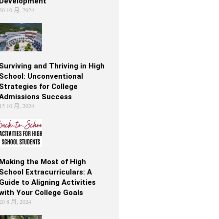
Development
30 10 月, 2024
Surviving and Thriving in High
School: Unconventional
Strategies for College
Admissions Success
15 10 月, 2024
Making the Most of High
School Extracurriculars: A
Guide to Aligning Activities
with Your College Goals
20 8 月, 2024