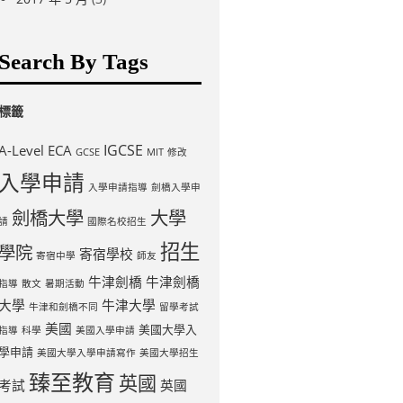
Search By Tags
標籤
IGCSE
A-Level
ECA
GCSE
MIT
修改
入學申請
入學申請指導
劍橋入學申
劍橋大學
大學
請
國際名校招生
招生
學院
寄宿學校
寄宿中學
師友
牛津劍橋
牛津劍橋
指導
散文
暑期活動
大學
牛津大學
牛津和劍橋不同
留學考試
美國
美國大學入
指導
科學
美國入學申請
學申請
美國大學入學申請寫作
美國大學招生
臻至教育
英國
考試
英國