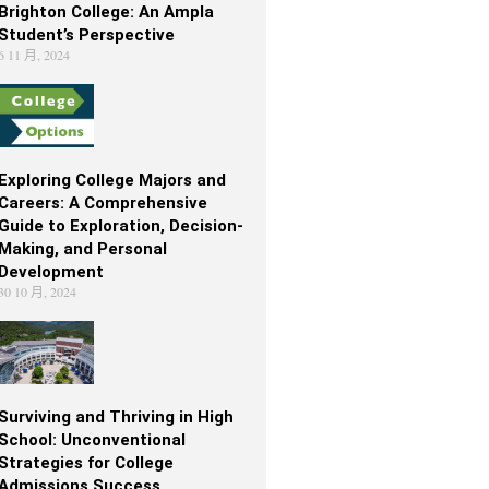
Brighton College: An Ampla
Student’s Perspective
6 11 月, 2024
Exploring College Majors and
Careers: A Comprehensive
Guide to Exploration, Decision-
Making, and Personal
Development
30 10 月, 2024
Surviving and Thriving in High
School: Unconventional
Strategies for College
Admissions Success