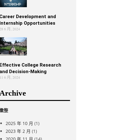
Career Development and
Internship Opportunities
28 6 月, 2024
Effective College Research
and Decision-Making
11 6 月, 2024
Archive
彙整
2025 年 10 月
(1)
2023 年 2 月
(1)
2020 年 11 月
(14)