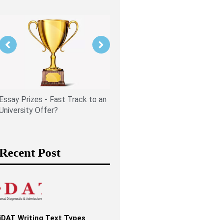
Is PPE Right For You (And W
You Should Do If It Is)?
Essay Prizes - Fast Track to an
University Offer?
Recent Post
iDAT Writing Text Types