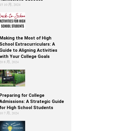
15 10 月, 2024
Making the Most of High
School Extracurriculars: A
Guide to Aligning Activities
with Your College Goals
20 8 月, 2024
Preparing for College
Admissions: A Strategic Guide
for High School Students
10 7 月, 2024