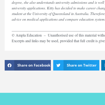
degree, she also understands university admissions and is well 
university applications. Kitty has decided to make career chan
student at the University of Queensland in Australia. Therefore,
advice on medical applications and compare education systems
_________________________________________________
© Ampla Education – Unauthorised use of this material without
Excerpts and links may be used, provided that full credit is gi
Share on Facebook
Share on Twitter