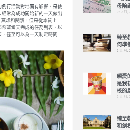
母陪
的例行活動對地面有影響，是使
22 2 月, 
人經常為成功開始新的一天做出
，冥想和閱讀，但是從本質上
您希望當天完成的任務列表，以
表，甚至可以為一天制定時間
臻至
何準
2 11 月, 
親愛
是我
校的
2 11 月, 
臻至
和剑