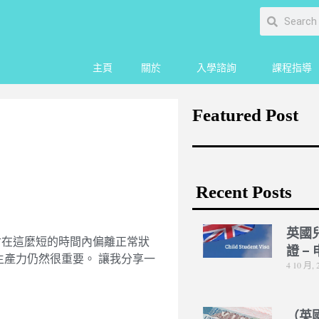
主頁
關於
入學諮詢
課程指導
Featured Post
Recent Posts
英國
會在這麼短的時間內偏離正常狀
證 –
生產力仍然很重要。 讓我分享一
4 10 月, 
（英