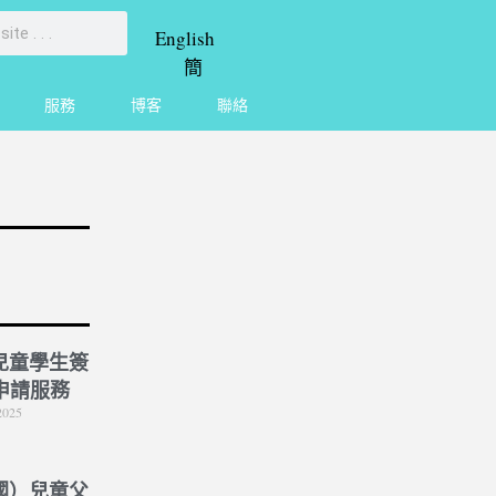
English
簡
服務
博客
聯絡
兒童學生簽
 申請服務
2025
國）兒童父