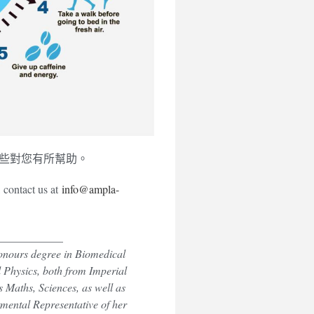
這些對您有所幫助。
, contact us at
info@ampla-
____________
onours degree in Biomedical
 Physics, both from Imperial
s Maths, Sciences, as well as
ental Representative of her