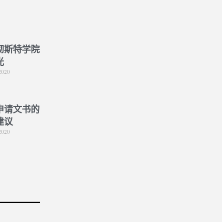
彻斯特学院
光
2020
申请文书的
建议
2020