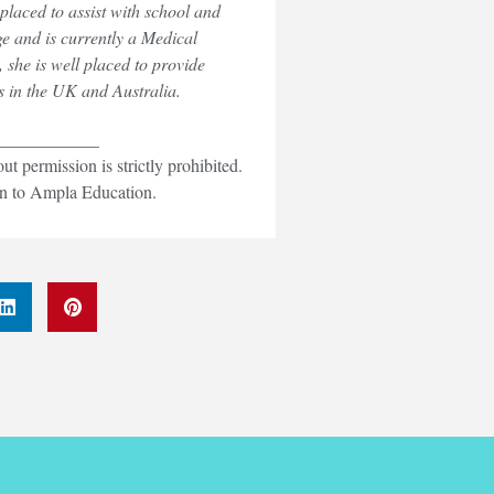
placed to assist with school and
ge and is currently a Medical
 she is well placed to provide
 in the UK and Australia.
____________
 permission is strictly prohibited.
ven to Ampla Education.