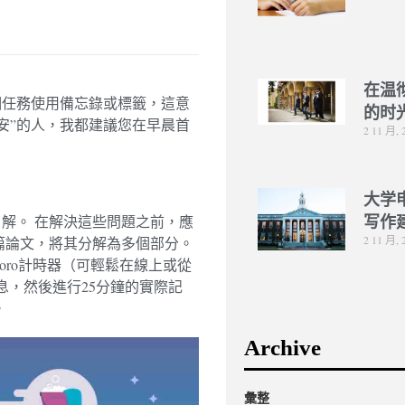
在温
個任務使用備忘錄或標籤，這意
的时
晚安”的人，我都建議您在早晨首
2 11 月, 
大学
解。 在解決這些問題之前，應
写作
2 11 月, 
篇論文，將其分解為多個部分。
oro計時器（可輕鬆在線上或從
息，然後進行25分鐘的實際記
。
Archive
彙整