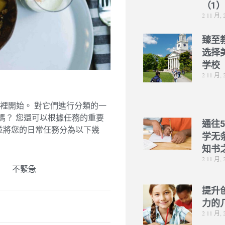
（1
2 11 月, 
臻至
选择
学校
2 11 月, 
裡開始。 對它們進行分類的一
嗎？ 您還可以根據任務的重要
通往
並將您的日常任務分為以下幾
学无
知书
2 11 月, 
不緊急
提升
力的
2 11 月, 