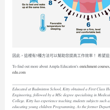
因此，這裡有5種方法可以幫助您提高工作效率！ 希望
To find out more about Ampla Education’s
enrichment courses
edu.com
_________________________________________________
Educated at Badminton School, Kitty obtained a First Class H
Engineering, followed by a MSc degree specialising in Medical
College. Kitty has experience teaching students subjects such a
educating young children Programming. As the former Departm