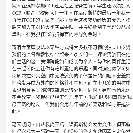
院。在选择参加CCF还是社区服务之前，学生还必须加入
CCF（联合军校部队）一年。在温彻斯特的最后一年我一
直待在CCF的皇家空军部。随着这次成功经历的曝光，我
后来加入了剑桥大学空军中队，并最终收到了代理领航员
津贴，在我担任飞行指挥官的领导角色时。
寄宿大家庭设法以某种方式将大多数不习惯的独立13岁男
孩们的监督和教牧结合起来。家长们一直评论男孩们在他
们生活的这个关键阶段如何成长为个人。与你的同伴生活
在一起可能会让你有难以置信的乐趣，同时迫使你学习如
何解决在公共空间中无法避免的个体差异的问题。害羞的
性格发展成为外向的性格并不罕见，而在十几岁的男孩中
表现出莫名其妙的成熟则比较少见。同时，有些事情永远
不会改变。我现在已经工作几年了， 我的很多同事都是我
最亲密的朋友 – 但我们会用几年前的老笑话和绰号来逗彼
此。
毫无疑问，自从我离开后，温彻斯特会发生变化，但那些
使得它成为一所独一无二的学校的绝大多数因素肯定依然