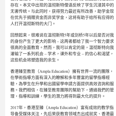
存在。本文中出现的温彻斯特俚语反映了学生沉浸其中的
无害传统。与此同时，获得努力最近有所改善，助学金现
在优先于捐赠资金而非奖学金，这将有助于给所有应得的
人打开温彻斯特的大门。
回想起来，很难说在温彻斯特5年或剑桥5年以后是否对我
的身份产生了更大的影响 – 这两者都给了我一个智力要求
很高的全面教育。然而，我可以肯定的是，温彻斯特向我
灌输了一系列机会 – 学术，课外和专业 – 的信心和渴望，
这些机会将塑造我的余生。
香港臻至教育（Ampla Education）擁有世界一流的團隊，
在學術指導方面有深入的瞭解和多年豐富的留學指導經
驗，為學生在升學和出國留學申請方面提供高效咨詢和服
務。我們相信，在臻至教育團隊的幫助下，通過我們的管
理，指導和訓練，學生的潛力將得到最大化的提升。
2017年，香港至臻（Ampla Education）富有成效的教学指
导备受媒体关注，先后荣获教育领域杰出成就奖、香港最