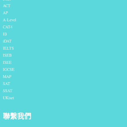
ACT
AP
A-Level
CAT4
IB
iDAT
IELTS
I
SEB
ISEE
IGCSE
MAP
SAT
SSAT
UKiset
聯繫我們