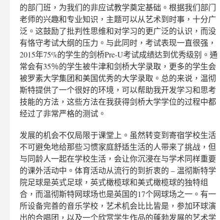
的部门班，为我们的非应试教学奠定基础。根据我们部门
老师的兴趣和专业知识，主题可以从艺术到时事，十分广
泛。这鼓励了批判性思维和对学习的更广泛的认识，而没
有恪守考试大纲的压力。与此同时，考试表现一直很强，
2015年75%的学生的剑桥Pre-U考试成绩达到优秀级别。通
常会有35％的学生被牛津和剑桥大学录取，更多的学生会
被罗素大学集团和美国优秀的大学录取。总的来说，温彻
斯特提供了一个很好的环境，可以帮助我开发学习和思考
技能的方法，这些方法在我获得剑桥大学学位的过程中都
经过了非常严格的测试。
发展的机会不仅局限于课堂上。虽然转变到寄宿学校生活
不可避免地给那些习惯家庭舒适生活的人带来了挑战，但
与同龄人一起在学校生活，会让你沉浸在与学术同样重要
的课外活动中。体育活动从流行的到折衷的 – 温彻斯特学
院足球是英式足球，英式橄榄球和美式橄榄球的独特组
合，而温彻斯特网球场也是英国的17个网球场之一。有一
所设备完善的音乐学校，艺术机会比比皆是，参加环球演
出的合唱团，以及一个欣赏学生作品的蓬勃发展的艺术学