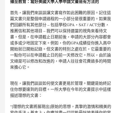
臻至教育：寫好美國大學入學申請文書是有方法的
首先，讓我們來談談讓文書寫作如此困難的原因。記住這
篇文書只是整個申請過程的一小部分是很重要的。如果我
們回顧所有其他部分 – 包括學校GPA，SAT / ACT分數，
推薦信和其他項目 – 我們可以保持適當的視角來看待文
書。但是，在申請截止日期前後，申請的大部分內容都會
或多或少地固定下來。例如，你的GPA成績從你進入高中
開始就已開始記錄。但文書的特別之處在於，它最重要的
一點你可以在申請截止日的前一天修改它。所以，由於論
文總是可以修改和改進的，申請人往往會花費過多的時間
來擔心它。
現在，讓我們談談如何使文書更易於管理。關鍵是始終記
住你想要達到的目標。一所大學在今年的文書提示中這樣
描述理想的文書：
“[理想的文書將展現出]原始的思想，真摯的激情和精美的
寫作手法。基本上，你應該盡一切可能最好地表達你的寫