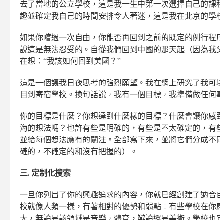
去了當地的公立學校，這是我一生中第一次選擇自己的課
趣並確定我自己的時間安排令人著迷，這是我在北京的學
如果你嚐過一次自由，你能否再回到之前的既定的例行程序
說這是無法忍受的。自從我們回到中國的那天起（因為我
在想：“我該如何回到美國？”
這是一個讓我日夜思考的強烈願望。我在網上研究了我可
目到寄宿學校。換句話說，我有一個目標，我準備做任何
你的目標是什麼？你想達到什麼樣的目標？什麼會讓你感
海的想法嗎？也許有些是明確的，有些是不太確定的，有些
並給每個想法應有的關注。全部寫下來，並將它們分成不
確的，不確定的和沒有把握的）。
三. 定制化搜索
一旦你列出了你的興趣追求的內容，你就已經創建了適合
校就像人類一樣，有著相對的優勢和弱點：有些學校在你
大，無論是該領域是音樂，體育，辯論還是美術。學校也