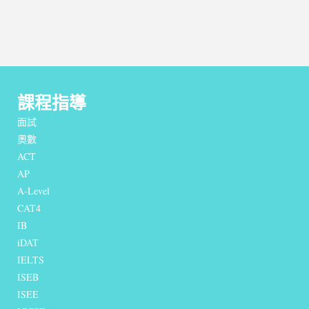
課程指導
面試
奧數
ACT
AP
A-Level
CAT4
IB
iDAT
IELTS
I
SEB
ISEE