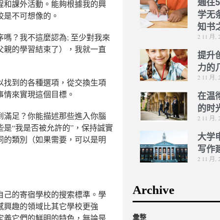
通往
程和課外活動。能夠根據我的興
学无
校是不可想像的。
知书
嗎？我不這麼認為; 至少對我來
2 11 月, 
父親的學習結束了），我就一直
提升
力的
2 11 月, 
以找到的各種選項，從交換生項
事情來實現這個目標。
在温
的时
到滿足？你能描述那些進入你腦
2 11 月, 
是“我是否被允許的”，保持誠實
大学
同的類別（如果需要，可以是明
写作
2 11 月, 
Archive
自己的寄宿學校的搜索標準。學
感興趣的領域比其它學校更強
彙整
定義它們的鮮明的特色，無論是