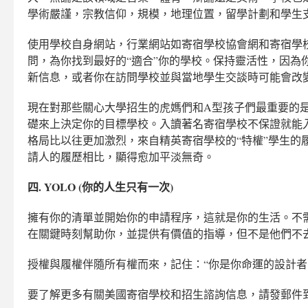
學術嚴謹，宗教信仰，規模，地理位置，留學計劃和學生
使用學校自身網站，行業網站如寄宿學校協會網和寄宿學
問，為你找到最好的“適合”你的學校。保持靈活性，因為
新信息，或者你在訪問學校並與當地學生交談時可能會改
現在對那些關心大學招生的虎媽們和A型孩子們最重要的
礎來上決定你的目標學校。入讀著名寄宿學校不保證就能
格局比以往更加激烈，來自精英寄宿學校的“特權”學生的
請人的履歷相比，顯得愈加平淡無奇。
四. YOLO (你的人生只有一次)
擁有你的清單並開始你的申請程序，這就是你的生活。不
在關鍵時刻幫助你，並提供有價值的指導，但不是他們不
授權與履權伴隨所有權而來，記住：“你是你命運的設計者;
要了解更多有關美國寄宿學校和招生諮詢信息，請發郵件到 info@a