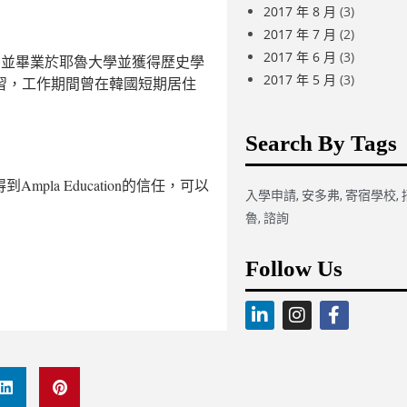
2017 年 8 月
(3)
2017 年 7 月
(2)
2017 年 6 月
(3)
校，並畢業於耶魯大學並獲得歷史學
2017 年 5 月
(3)
習，工作期間曾在韓國短期居住
。
Search By Tags
到Ampla Education的信任，可以
入學申請
,
安多弗
,
寄宿學校
,
魯
,
諮詢
Follow Us