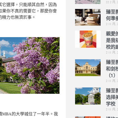
22 2 月, 
其它選擇，只能順其自然，因為
如果你不真的需要它，那麼你會
臻至
的精力也無濟於事。
何準
2 11 月, 
親愛
是我
校的
2 11 月, 
臻至
和剑
（1
2 11 月, 
臻至
选择
学校
2 11 月, 
讀MBA的大學城住了一年半。我