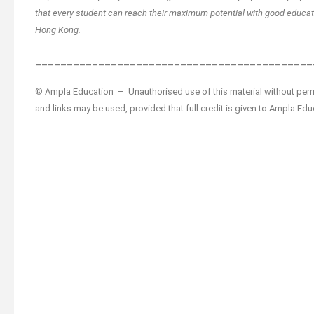
that every student can reach their maximum potential with good educatio
Hong Kong.
____________________________________________
© Ampla Education – Unauthorised use of this material without permis
and links may be used, provided that full credit is given to Ampla Edu