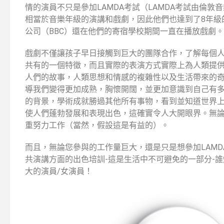
情的演員不只是參加LAMDA考試（LAMDA考試由倫敦
相當於音樂年級的演講和戲劇，因此他們也達到了8年級
公司（BBC）還在他們的寄宿學校期間一直在播放戲劇。
戲劇不僅讓孩子早日接觸到巨大的團隊合作，了解每個
共有的一個特徵，而且實際的表演方式實際上為人類提
人們的故事，人類思想和情感的複雜性以及生活帶來的奇
導我們變得更加成熟，胸懷開闊，並更加意識到自己有
的背景，學術成就勝過其他所有事物，看到並知道世界
使人們蓬勃發展和表現出色，這確實令人大開眼界。無
重努力工作（當然，假設這是有益的）。
而且，無論您參與的工作量巨大，還是只是想參加LAM
共演講方面的出色培訓-這是生活中不可避免的一部分-
大的演員/女演員！