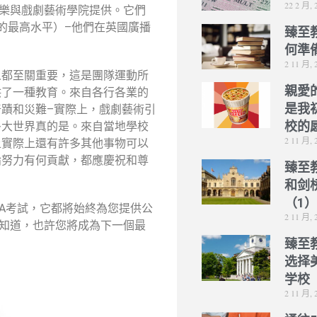
22 2 月, 
音樂與戲劇藝術學院提供。它們
的最高水平）–他們在英國廣播
臻至
何準
2 11 月, 
人都至關重要，這是團隊運動所
親愛
供了一種教育。來自各行各業的
是我
蹟和災難–實際上，戲劇藝術引
校的
多大世界真的是。來自當地學校
2 11 月, 
上實際上還有許多其他事物可以
論努力有何貢獻，都應慶祝和尊
臻至
和剑
（1
DA考試，它都將始終為您提供公
2 11 月, 
誰知道，也許您將成為下一個最
臻至
选择
学校
2 11 月, 