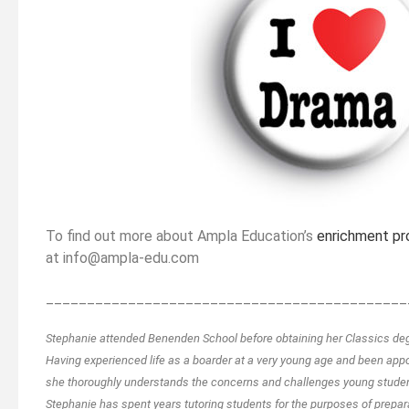
To find out more about Ampla Education’s
enrichment p
at info@ampla-edu.com
____________________________________________
Stephanie attended Benenden School before obtaining her Classics deg
Having experienced life as a boarder at a very young age and been ap
she thoroughly understands the concerns and challenges young student
Stephanie has spent years tutoring students for the purposes of prepar