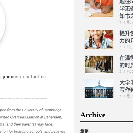
通往
学无
知书
2 11 月, 
提升
力的
2 11 月, 
在温
的时
2 11 月, 
rogrammes
, contact us
大学
写作
2 11 月, 
__________________
ree from the University of Cambridge.
Archive
pointed Overseas Liaison at Benenden,
s (and their parents) may face.
彙整
ation for boarding schools, and believes