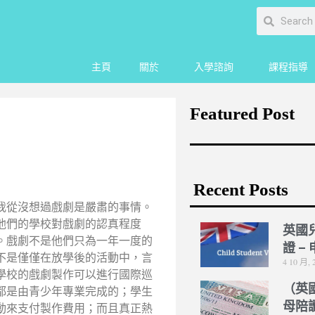
主頁
關於
入學諮詢
課程指導
Featured Post
Recent Posts
我從沒想過戲劇是嚴肅的事情。
他們的學校對戲劇的認真程度
英國
。戲劇不是他們只為一年一度的
證 –
不是僅僅在放學後的活動中，言
4 10 月, 
學校的戲劇製作可以進行國際巡
（英
都是由青少年專業完成的；學生
母陪
動來支付製作費用；而且真正熱