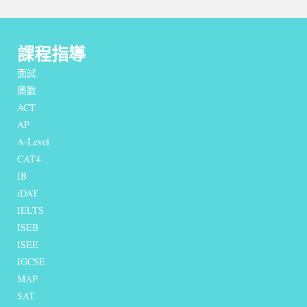
課程指導
面試
奧數
ACT
AP
A-Level
CAT4
IB
iDAT
IELTS
I
SEB
ISEE
IGCSE
MAP
SAT