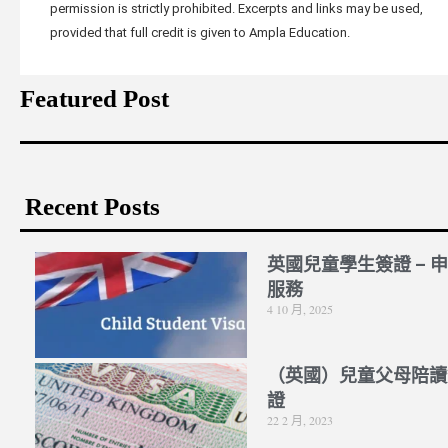
permission is strictly prohibited. Excerpts and links may be used,
provided that full credit is given to Ampla Education.
Featured Post
Recent Posts
英國兒童學生簽證 – 
服務
4 10 月, 2025
（英國）兒童父母陪讀
證
22 2 月, 2023