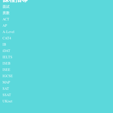
面試
奧數
ACT
AP
A-Level
CAT4
IB
iDAT
IELTS
I
SEB
ISEE
IGCSE
MAP
SAT
SSAT
UKiset