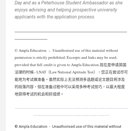
Day and as a Peterhouse Student Ambassador as she
enjoys advising and helping prospective university
applicants with the application process.
________________________________________________
______________
© Ampla Education – Unauthorised use of this material without
permission is strictly prohibited. Excerpts and links may be used,
provided that full credit is given to Ampla Education.
现在是申请英国
法律的时候– LNAT（Law National Aptitude Test），您正在尝试尽可
能地为考试做准备。虽然实际上无法预测多选题或论文题目将涉及
的段落内容，但在准备过程中可以采用多种考试技巧，以最大程度
地获得考试的机会和好成绩。
___________________________________________
_____________________________
© Ampla Education - Unauthorised use of this material without