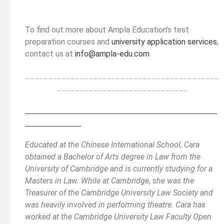
To find out more about Ampla Education’s test
preparation courses and
university application services
,
contact us at
info@ampla-edu.com
___________________________________________
_____________________________
________________________________________________
_____________
_
Educated at the Chinese International School, Cara
obtained a Bachelor of Arts degree in Law from the
University of Cambridge and is currently studying for a
Masters in Law. While at Cambridge, she was the
Treasurer of the Cambridge University Law Society and
was heavily involved in performing theatre. Cara has
worked at the Cambridge University Law Faculty Open