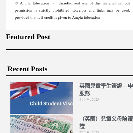
© Ampla Education - Unauthorised use of this material without
permission is strictly prohibited. Excerpts and links may be used,
provided that full credit is given to Ampla Education.
Featured Post
Recent Posts
英國兒童學生簽證 – 
服務
4 10 月, 2025
（英國）兒童父母陪讀
證
22 2 月, 2023