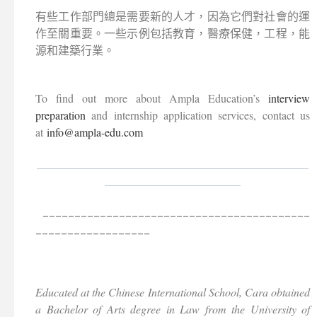
有些工作部門總是需要新的人才，因為它們對社會的運
作至關重要。一些示例包括教育，醫療保健，工程，能
源和建築行業。
To find out more about Ampla Education’s
interview
preparation
and internship application services
, contact us
at
info@ampla-edu.com
________________________________________________
________________________
__________________________________________
__________________
Educated at the Chinese International School, Cara obtained
a Bachelor of Arts degree in Law from the University of