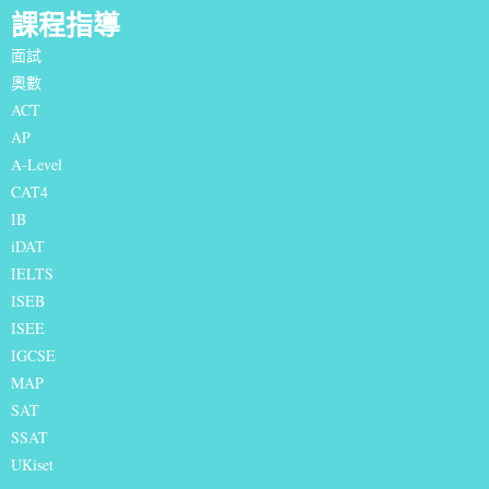
課程指導
面試
奧數
ACT
AP
A-Level
CAT4
IB
iDAT
IELTS
I
SEB
ISEE
IGCSE
MAP
SAT
SSAT
UKiset