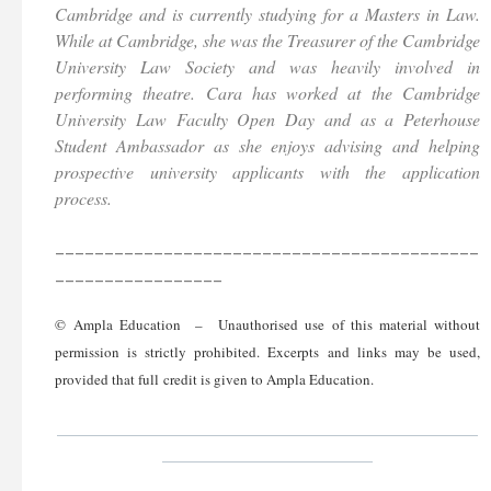
Cambridge and is currently studying for a Masters in Law.
While at Cambridge, she was the Treasurer of the Cambridge
University Law Society and was heavily involved in
performing theatre. Cara has worked at the Cambridge
University Law Faculty Open Day and as a Peterhouse
Student Ambassador as she enjoys advising and helping
prospective university applicants with the application
process.
___________________________________________
_________________
© Ampla Education – Unauthorised use of this material without
permission is strictly prohibited. Excerpts and links may be used,
provided that full credit is given to Ampla Education.
________________________________________________
________________________