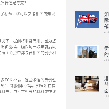
是外行还是专家？
定了标题，就可以参考相关的知识
如
际
部
2 1
情况下，提纲将非常有用，因为您
逻辑流程。 确保每一段与前后段
伊
在每个论点中都包含相关的例子和
的
31 
港
多TOK术语。 这些术语的示例包
节
认偏见”，“制图悖论”等。如果您在提
面
K教科书，与哲学相关的材料或在线
31 