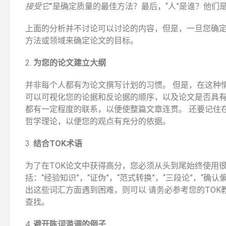
接受它
”是确定质量的最佳方法？最后，“人”是谁？他们
上面的分析并不讨论可以讨论的内容，但是，一旦您确
方法或领域来确定论文的目标。
2.
为您的论文建立大纲
并非每个人都有为论文撰写计划的习惯。 但是，在这种
可以可视化您的论据和反论据的顺序，以及论文是否具有
都有一定程度的联系，以便使整篇文章连贯。 还要记住
哲学理论，以便您的观点有充分的依据。
3.
结合TOK术语
为了在TOK论文中获得高分，您必须从头到尾始终使用很
括：“经验知识”，“证伪”，“范式转换”，“三段论”，“确
出这些词汇方面遇到困难，则可以 请务必参考您的TO
查找。
4.
避开陈词滥调的例子