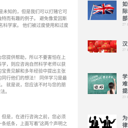
如
际
数字是未知的，但是我们可以打赌它可
部
独特而有趣的例子。 避免像爱因斯
27 
）这样的著名科学家。 他们被过度使用和过度
汉
27 
为您提供帮助，所以不要害怕在上
科学，则应咨询自然科学老师以获
们的宝贵见解和多年经验中提出主张
学
的同行他们的想法！ 同伴学习是最
难
。 就是说，您应该不时与您的朋
提
想法。
23 
 但是，在进行咨询之前，您必须
为
一条纸条，上面写着“这两个声明之
律