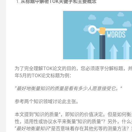
从标题中解密TOK关键字和主要概念
ould Study Law As
Strengthening Your Medicine
e, Or Leave It
Application Part 2 (non-medically
ate
related experiences)
为了完全理解TOK论文的目的，您必须逐字分解标题，并
年5月的TOK论文标题为例：
“最好地衡量知识的质量是看有多少人愿意接受它。”
参考两个知识领域讨论此主张。
本文提到“知识的质量”，即知识的价值决定。但是如何衡
性，适用性或协议水平来衡量“知识的质量”？另外，什么是
“
最好地衡量知识
”是否意味着存在其他劣等的测量方法？