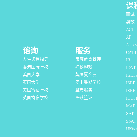
课
面试
奥数
ACT
AP
A-Lev
谘询
服务
CAT4
人生规划指导
家庭教育管理
IB
香港国际学校
神秘游戏
IDAT
美国大学
英国夏令营
IELT
英国大学
网上暑期学校
I
SEB
美国寄宿学校
监考服务
ISEE
英国寄宿学校
陪读签证
IGCS
MAP
SAT
SSAT
UKise