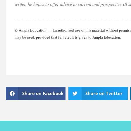
writer, he hopes to offer advice to current and prospective IB 
____________________________________________
© Ampla Education – Unauthorised use of this material without permission
may be used, provided that full credit is given to Ampla Education.
Share on Facebook
Share on Twitter