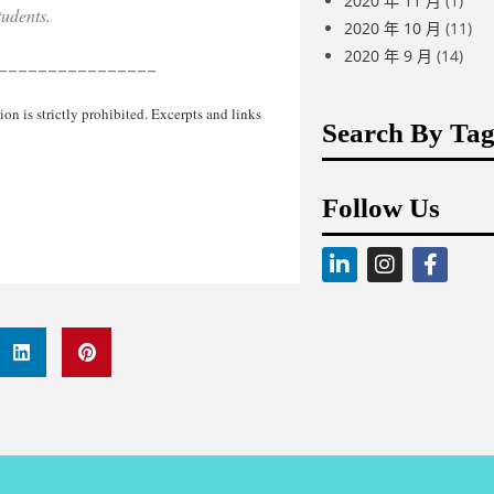
2020 年 11 月
(1)
students.
2020 年 10 月
(11)
2020 年 9 月
(14)
________________
 is strictly prohibited. Excerpts and links
Search By Tag
Follow Us