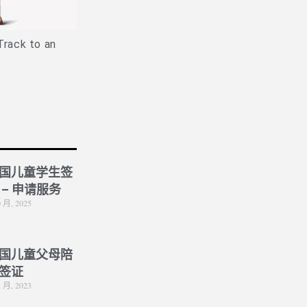
Is PPE Right For You (And What
Job
You Should Do If It Is)?
Track to an
国儿童学生签
 – 申请服务
0 月, 2025
国儿童父母陪
签证
2 月, 2023