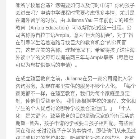
哪所学校最合适？您需要如何以及何时申请？你的孩子
会进去吗？申请中学课程时需要考虑很多事情，尤其是
在海外留学的时候。由 Julianna Yau 三年前创立的臻至
教育（Ampla Education）可以帮助完成这一过程。公
司名称源自拉丁语Ampla，意为“巨大的机会”，对于“旨
在引导学生沿着道路寻找巨大的教育机会”的公司而
言，这是完美的名称。理想情况下，希望将孩子送往海
外读中学的父母可以提前两三年与Ampla联系（尽管也
可以为您提供最后的申请）。
在成立臻至教育之前，Julianna在另一家公司提供入学
咨询服务，发现在那里提供的服务不够个人化。 「每个
家庭都不一样，在臻至教育，我们为每个家庭量身定
制，使他们受益更多。 我们会根据学校的课程，文化和
学生的个人优点讨论哪种学校最合适他们。」 「个人
化」是关键字。臻至教育的目的是确保家庭抱有现实的
期望—首先，孩子申请的学校要与孩子相匹配。有些顾
问在和家 长讨论孩子升学的事情时，即使他们从未见过
孩子或见过的学校报告，听到家长对孩子的描述，都能