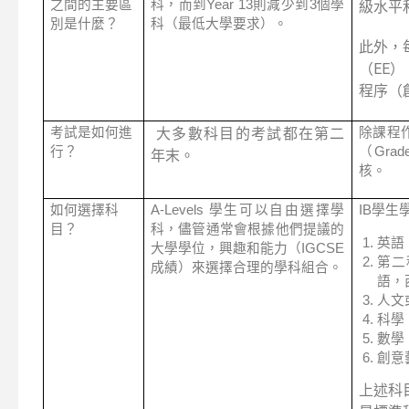
之間的主要區
科，而到Year 13則減少到3個學
級水平
別是什麼？
科（最低大學要求）。
此外，
（EE）
程序（
大多數科目的考試都在第二
考試是如何進
除課程
行？
（Grad
年末。
核。
如何選擇科
A-Levels 學生可以自由選擇學
IB學生
目？
科，儘管通常會根據他們提議的
英語
大學學位，興趣和能力（IGCSE
第二
成績）來選擇合理的學科組合。
語，
人文
科學
數學
創意
上述科