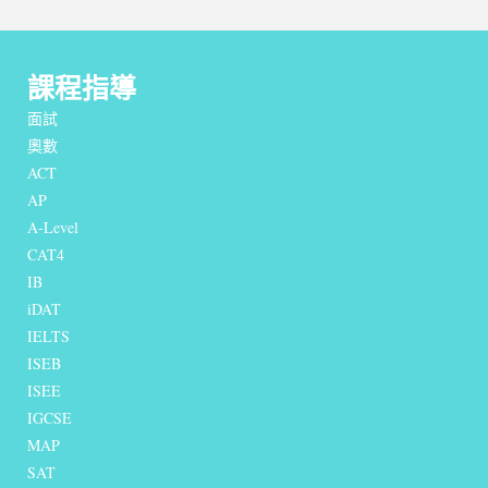
課程指導
面試
奧數
ACT
AP
A-Level
CAT4
IB
iDAT
IELTS
I
SEB
ISEE
IGCSE
MAP
SAT