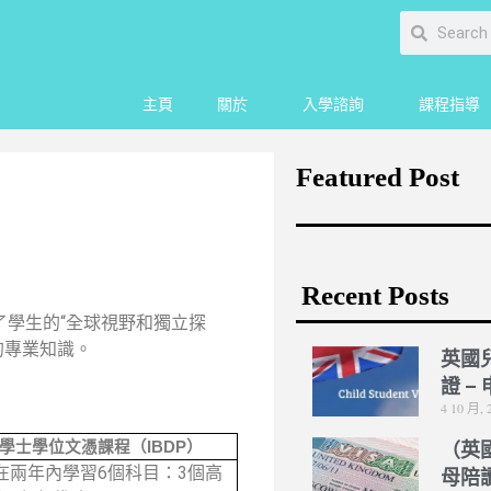
主頁
關於
入學諮詢
課程指導
Featured Post
Recent Posts
了學生的“全球視野和獨立探
”的專業知識。
英國
證 –
4 10 月, 
學士學位文憑課程（IBDP）
（英
在兩年內學習6個科目：3個高
母陪