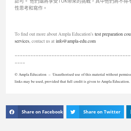
認可。 他們還將享受TOK帶來的挑戰，其中他們將不得
性思考和寫作。
To find out more about Ampla Education’s
test preparation cou
services
, contact us at
info@ampla-edu.com
____________________________________________
____
© Ampla Education – Unauthorised use of this material without permissio
links may be used, provided that full credit is given to Ampla Education.
Share on Facebook
Share on Twitter