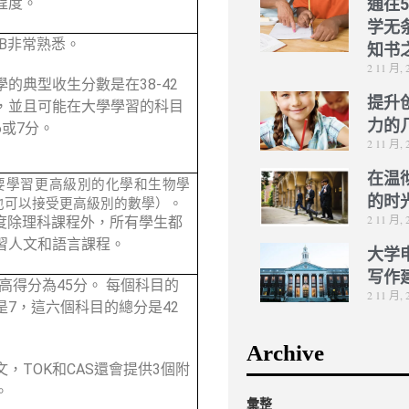
程度。
通往
学无
IB非常熟悉。
知书
2 11 月, 
學的典型收生分數是在38-42
提升
，並且可能在大學學習的科目
力的
6或7分。
2 11 月, 
在温
要學習更高級別的化學和生物學
的时
也可以接受更高級別的數學）。
2 11 月, 
廣度除理科課程外，所有學生都
習人文和語言課程。
大学
写作
最高得分為45分。 每個科目的
2 11 月, 
是7，這六個科目的總分是42
Archive
文，TOK和CAS還會提供3個附
。
彙整