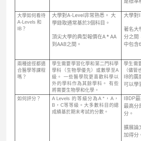
是標準
大學對A-Level非常熟悉。 大
大學對
大學如何看待
A-Levels 和
學錄取通常基於3個科目。
IB？
著名大
頂尖大學的典型報價在A * AA
分之間
到AAB之間。
中包含
兩種途徑都適
學生需要學習化學和第二門科學
學生需
合醫學等課程
學科（生物學優先）或數學至A
（儘管
IB的
嗎？
級。 一些醫學院更喜歡科學以
外的學科作為其餘學科。 有些
可以學
將需要生物學和化學。
IBDP
如何評分？
A Levels 的等級分為A *，A，
B，C等等級。大多數科目的總
最高分
成績基於期末考試的分數。
分。
擴展論
加得分