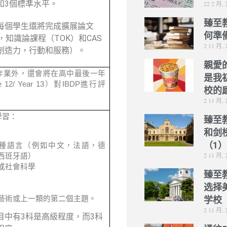
和3個標準水平。
22 2 月, 
臻至
每個學生還將完成擴展論文
何準
，知識論課程（TOK）和CAS
2 11 月, 
創造力，行動和服務）。
親愛
作業外，還會將在高中最後一年
是我
e 12/ Year 13）對IBDP進行評
校的
2 11 月, 
學習：
臻至
和剑
（1
種語言（例如中文，法語，德
2 11 月, 
西班牙語）
或社會科學
臻至
选择
藝術或上一類的第二個主題。
学校
2 11 月, 
目中有3科是高級程度，而3科