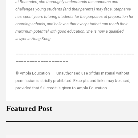
at Benenden, she thoroughly understands the concerns and
challenges young students (and their parents) may face. Stephanie
has spent years tutoring students for the purposes of preparation for
boarding schools, and believes that every student can reach their
maximum potential with good education. She is now a qualified
lawyer in Hong Kong.
___________________________________________
___________________
© Ampla Education – Unauthorised use of this material without
permission is strictly prohibited. Excerpts and links may be used,
provided that full credit is given to Ampla Education.
Featured Post