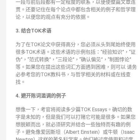
一段与前后段都有一定程度的联系，以便使整篇文章连
贯。还要记住在每个论点中都包含相关的例子和哲学理
论，以便您的观点有充分的依据。
3. 结合TOK术语
为了在TOK论文中获得高分，您必须从头到尾始终使用
很多TOK术语。这些术语的示例包括：“经验知识”，“证
伪”，“范式转换”，“三段论”，“确认偏见”，“制图悖论”
等。如果您在提出这些词汇方面遇到困难，则可以 请务
必参考您的TOK教科书，与哲学相关的材料或在线查
找。
4. 避开陈词滥调的例子
想像一下，考官将阅读多少篇TOK Essays。确切的数
字是未知的，但是我们可以打赌它可能是很多。如果您
想脱颖而出，就必须研究并结合一些独特而有趣的例
子。避免像爱因斯坦（Albert Einstein）或牛顿（Isaac
Newton）这样的著名科学家。他们被过度使用和过度