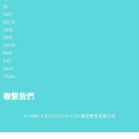
IB
iDAT
IELTS
I
SEB
ISEE
IGCSE
MAP
SAT
SSAT
UKiset
聯繫我們
© AMPLA EDUCATION LTD 臻至教育有限公司